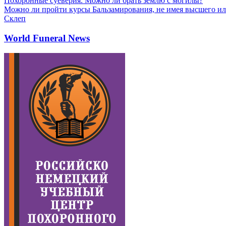
Похоронные суеверия. Можно ли брать землю с могилы?
Можно ли пройти курсы Бальзамирования, не имея высшего ил
Склеп
World Funeral News