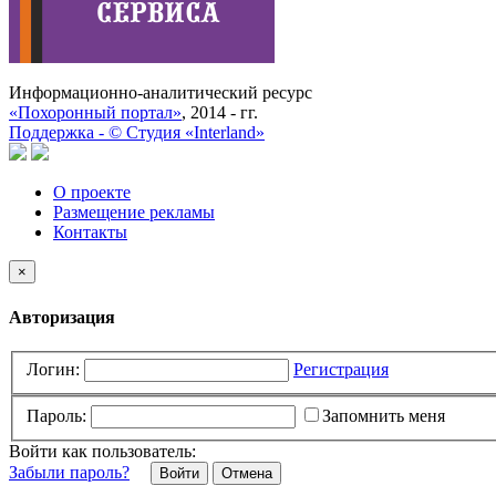
Информационно-аналитический ресурс
«Похоронный портал»
, 2014 - гг.
Поддержка -
©
Cтудия «Interland»
О проекте
Размещение рекламы
Контакты
×
Авторизация
Логин:
Регистрация
Пароль:
Запомнить меня
Войти как пользователь:
Забыли пароль?
Отмена