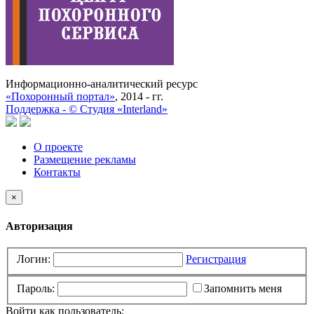
Информационно-аналитический ресурс
«Похоронный портал»
, 2014 - гг.
Поддержка -
©
Cтудия «Interland»
О проекте
Размещение рекламы
Контакты
×
Авторизация
Логин:
Регистрация
Пароль:
Запомнить меня
Войти как пользователь: