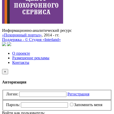
Информационно-аналитический ресурс
«Похоронный портал»
, 2014 - гг.
Поддержка -
©
Cтудия «Interland»
О проекте
Размещение рекламы
Контакты
×
Авторизация
Логин:
Регистрация
Пароль:
Запомнить меня
Войти как пользователь: