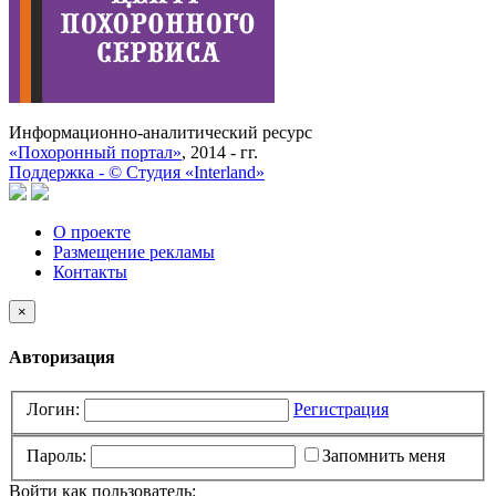
Информационно-аналитический ресурс
«Похоронный портал»
, 2014 - гг.
Поддержка -
©
Cтудия «Interland»
О проекте
Размещение рекламы
Контакты
×
Авторизация
Логин:
Регистрация
Пароль:
Запомнить меня
Войти как пользователь: