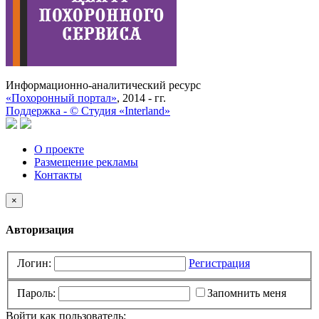
Информационно-аналитический ресурс
«Похоронный портал»
, 2014 - гг.
Поддержка -
©
Cтудия «Interland»
О проекте
Размещение рекламы
Контакты
×
Авторизация
Логин:
Регистрация
Пароль:
Запомнить меня
Войти как пользователь: