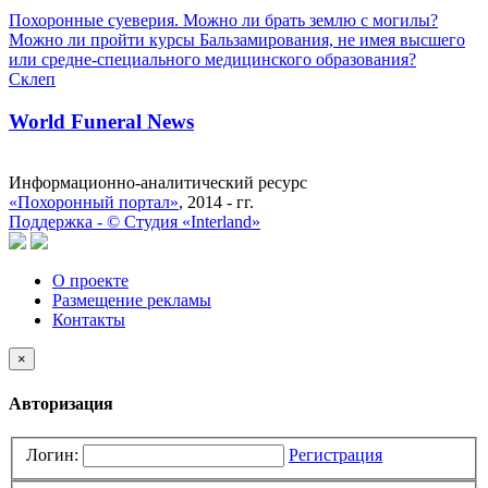
Похоронные суеверия. Можно ли брать землю с могилы?
Можно ли пройти курсы Бальзамирования, не имея высшего
или средне-специального медицинского образования?
Склеп
World Funeral News
Информационно-аналитический ресурс
«Похоронный портал»
, 2014 - гг.
Поддержка -
©
Cтудия «Interland»
О проекте
Размещение рекламы
Контакты
×
Авторизация
Логин:
Регистрация