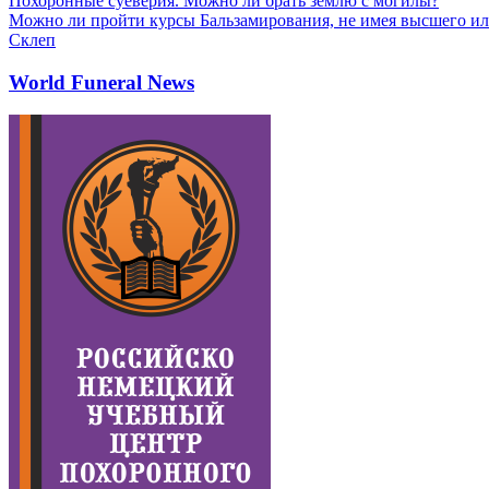
Похоронные суеверия. Можно ли брать землю с могилы?
Можно ли пройти курсы Бальзамирования, не имея высшего ил
Склеп
World Funeral News