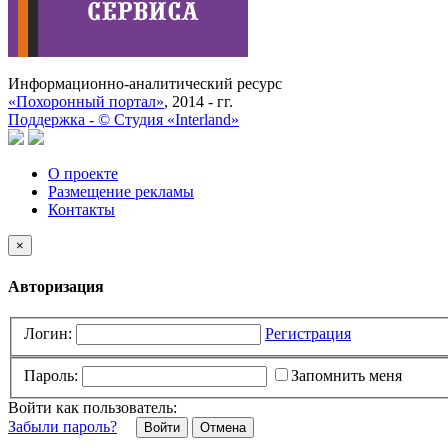
Информационно-аналитический ресурс
«Похоронный портал»
, 2014 - гг.
Поддержка -
©
Cтудия «Interland»
О проекте
Размещение рекламы
Контакты
×
Авторизация
Логин:
Регистрация
Пароль:
Запомнить меня
Войти как пользователь:
Забыли пароль?
Отмена