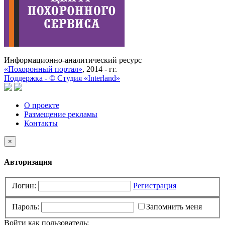
Информационно-аналитический ресурс
«Похоронный портал»
, 2014 - гг.
Поддержка -
©
Cтудия «Interland»
О проекте
Размещение рекламы
Контакты
×
Авторизация
Логин:
Регистрация
Пароль:
Запомнить меня
Войти как пользователь: