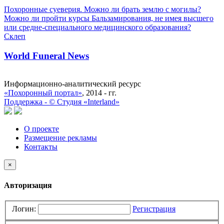
Похоронные суеверия. Можно ли брать землю с могилы?
Можно ли пройти курсы Бальзамирования, не имея высшего
или средне-специального медицинского образования?
Склеп
World Funeral News
Информационно-аналитический ресурс
«Похоронный портал»
, 2014 - гг.
Поддержка -
©
Cтудия «Interland»
О проекте
Размещение рекламы
Контакты
×
Авторизация
Логин:
Регистрация