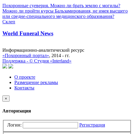
Похоронные суеверия. Можно ли брать землю с могилы?
Можно ли пройти курсы Бальзамирования, не имея высшего
или средне-специального медицинского образования?
Склеп
World Funeral News
Информационно-аналитический ресурс
«Похоронный портал»
, 2014 - гг.
Поддержка -
©
Cтудия «Interland»
О проекте
Размещение рекламы
Контакты
×
Авторизация
Логин:
Регистрация