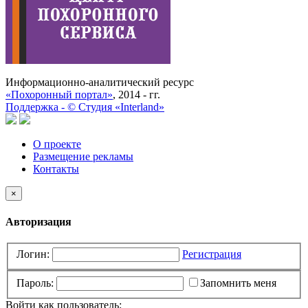
Информационно-аналитический ресурс
«Похоронный портал»
, 2014 - гг.
Поддержка -
©
Cтудия «Interland»
О проекте
Размещение рекламы
Контакты
×
Авторизация
Логин:
Регистрация
Пароль:
Запомнить меня
Войти как пользователь: