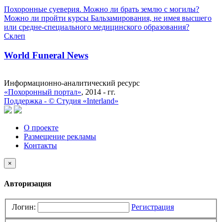
Похоронные суеверия. Можно ли брать землю с могилы?
Можно ли пройти курсы Бальзамирования, не имея высшего
или средне-специального медицинского образования?
Склеп
World Funeral News
Информационно-аналитический ресурс
«Похоронный портал»
, 2014 - гг.
Поддержка -
©
Cтудия «Interland»
О проекте
Размещение рекламы
Контакты
×
Авторизация
Логин:
Регистрация