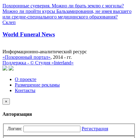
Похоронные суеверия. Можно ли брать землю с могилы?
Можно ли пройти курсы Бальзамирования, не имея высшего
или средне-специального медицинского образования?
Склеп
World Funeral News
Информационно-аналитический ресурс
«Похоронный портал»
, 2014 - гг.
Поддержка -
©
Cтудия «Interland»
О проекте
Размещение рекламы
Контакты
×
Авторизация
Логин:
Регистрация