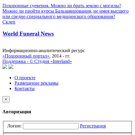
Похоронные суеверия. Можно ли брать землю с могилы?
Можно ли пройти курсы Бальзамирования, не имея высшего
или средне-специального медицинского образования?
Склеп
World Funeral News
Информационно-аналитический ресурс
«Похоронный портал»
, 2014 - гг.
Поддержка -
©
Cтудия «Interland»
О проекте
Размещение рекламы
Контакты
×
Авторизация
Логин:
Регистрация