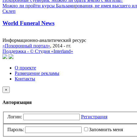
Похоронные суеверия. Можно ли брать землю с могилы?
Можно ли пройти курсы Бальзамирования, не имея высшего ил
Склеп
World Funeral News
Информационно-аналитический ресурс
«Похоронный портал»
, 2014 - гг.
Поддержка -
©
Cтудия «Interland»
О проекте
Размещение рекламы
Контакты
×
Авторизация
Логин:
Регистрация
Пароль:
Запомнить меня