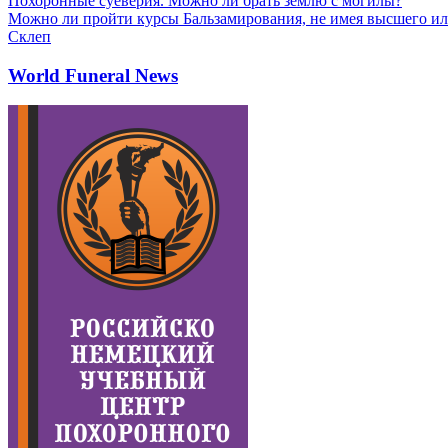
Похоронные суеверия. Можно ли брать землю с могилы?
Можно ли пройти курсы Бальзамирования, не имея высшего ил
Склеп
World Funeral News