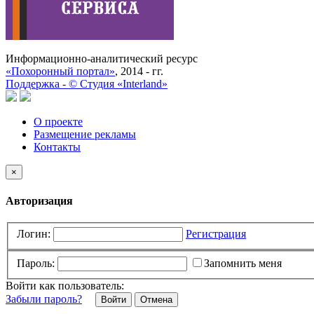
Информационно-аналитический ресурс
«Похоронный портал»
, 2014 - гг.
Поддержка -
©
Cтудия «Interland»
О проекте
Размещение рекламы
Контакты
×
Авторизация
Логин:
Регистрация
Пароль:
Запомнить меня
Войти как пользователь:
Забыли пароль?
Отмена