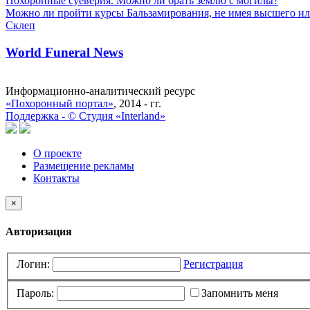
Похоронные суеверия. Можно ли брать землю с могилы?
Можно ли пройти курсы Бальзамирования, не имея высшего ил
Склеп
World Funeral News
Информационно-аналитический ресурс
«Похоронный портал»
, 2014 - гг.
Поддержка -
©
Cтудия «Interland»
О проекте
Размещение рекламы
Контакты
×
Авторизация
Логин:
Регистрация
Пароль:
Запомнить меня