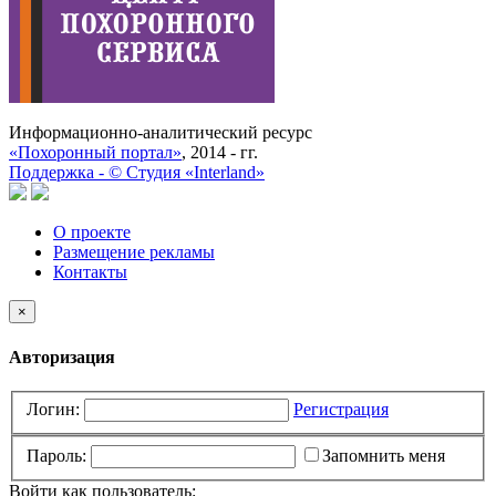
Информационно-аналитический ресурс
«Похоронный портал»
, 2014 - гг.
Поддержка -
©
Cтудия «Interland»
О проекте
Размещение рекламы
Контакты
×
Авторизация
Логин:
Регистрация
Пароль:
Запомнить меня
Войти как пользователь: