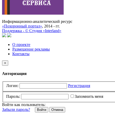
Информационно-аналитический ресурс
«Похоронный портал»
, 2014 - гг.
Поддержка -
©
Cтудия «Interland»
О проекте
Размещение рекламы
Контакты
×
Авторизация
Логин:
Регистрация
Пароль:
Запомнить меня
Войти как пользователь:
Забыли пароль?
Отмена