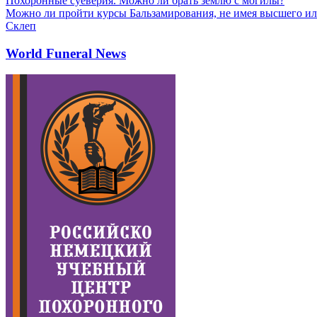
Похоронные суеверия. Можно ли брать землю с могилы?
Можно ли пройти курсы Бальзамирования, не имея высшего ил
Склеп
World Funeral News