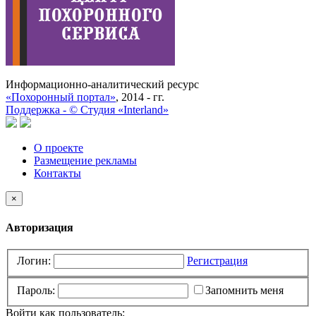
Информационно-аналитический ресурс
«Похоронный портал»
, 2014 - гг.
Поддержка -
©
Cтудия «Interland»
О проекте
Размещение рекламы
Контакты
×
Авторизация
Логин:
Регистрация
Пароль:
Запомнить меня
Войти как пользователь: