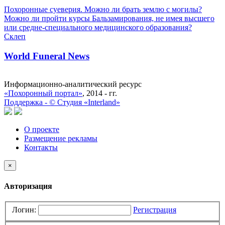
Похоронные суеверия. Можно ли брать землю с могилы?
Можно ли пройти курсы Бальзамирования, не имея высшего
или средне-специального медицинского образования?
Склеп
World Funeral News
Информационно-аналитический ресурс
«Похоронный портал»
, 2014 - гг.
Поддержка -
©
Cтудия «Interland»
О проекте
Размещение рекламы
Контакты
×
Авторизация
Логин:
Регистрация