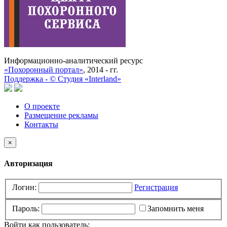
Информационно-аналитический ресурс
«Похоронный портал»
, 2014 - гг.
Поддержка -
©
Cтудия «Interland»
О проекте
Размещение рекламы
Контакты
×
Авторизация
Логин:
Регистрация
Пароль:
Запомнить меня
Войти как пользователь: