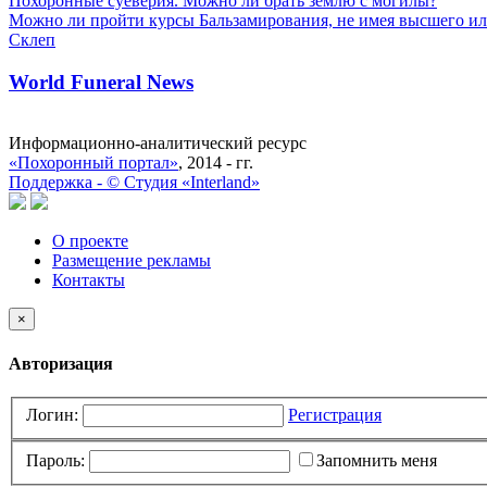
Похоронные суеверия. Можно ли брать землю с могилы?
Можно ли пройти курсы Бальзамирования, не имея высшего ил
Склеп
World Funeral News
Информационно-аналитический ресурс
«Похоронный портал»
, 2014 - гг.
Поддержка -
©
Cтудия «Interland»
О проекте
Размещение рекламы
Контакты
×
Авторизация
Логин:
Регистрация
Пароль:
Запомнить меня