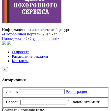
Информационно-аналитический ресурс
«Похоронный портал»
, 2014 - гг.
Поддержка -
©
Cтудия «Interland»
О проекте
Размещение рекламы
Контакты
×
Авторизация
Логин:
Регистрация
Пароль:
Запомнить меня
Войти как пользователь: