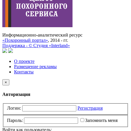
Информационно-аналитический ресурс
«Похоронный портал»
, 2014 - гг.
Поддержка -
©
Cтудия «Interland»
О проекте
Размещение рекламы
Контакты
×
Авторизация
Логин:
Регистрация
Пароль:
Запомнить меня
Войти как пользователь: