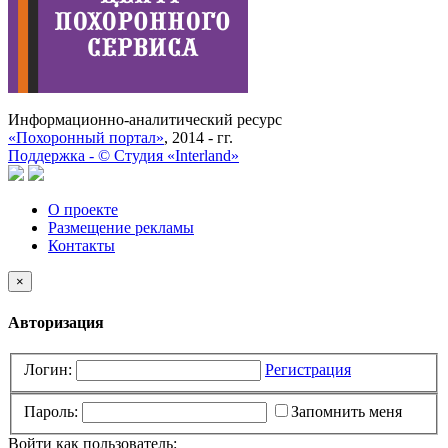
Информационно-аналитический ресурс
«Похоронный портал»
, 2014 - гг.
Поддержка -
©
Cтудия «Interland»
О проекте
Размещение рекламы
Контакты
×
Авторизация
Логин:
Регистрация
Пароль:
Запомнить меня
Войти как пользователь: