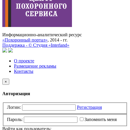
Информационно-аналитический ресурс
«Похоронный портал»
, 2014 - гг.
Поддержка -
©
Cтудия «Interland»
О проекте
Размещение рекламы
Контакты
×
Авторизация
Логин:
Регистрация
Пароль:
Запомнить меня
Войти как пользователь: