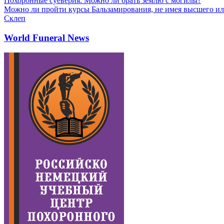
Похоронные суеверия. Можно ли брать землю с могилы?
Можно ли пройти курсы Бальзамирования, не имея высшего ил
Склеп
World Funeral News