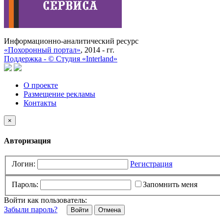
Информационно-аналитический ресурс
«Похоронный портал»
, 2014 - гг.
Поддержка -
©
Cтудия «Interland»
О проекте
Размещение рекламы
Контакты
×
Авторизация
Логин:
Регистрация
Пароль:
Запомнить меня
Войти как пользователь:
Забыли пароль?
Отмена