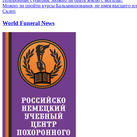
Похоронные суеверия. Можно ли брать землю с могилы?
Можно ли пройти курсы Бальзамирования, не имея высшего ил
Склеп
World Funeral News