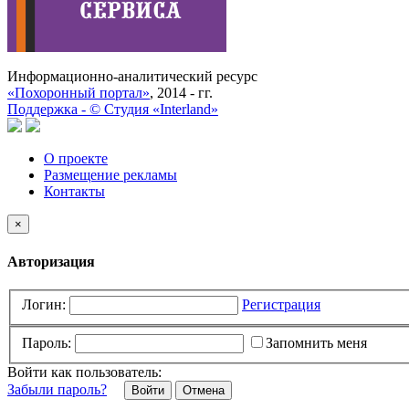
Информационно-аналитический ресурс
«Похоронный портал»
, 2014 - гг.
Поддержка -
©
Cтудия «Interland»
О проекте
Размещение рекламы
Контакты
×
Авторизация
Логин:
Регистрация
Пароль:
Запомнить меня
Войти как пользователь:
Забыли пароль?
Отмена