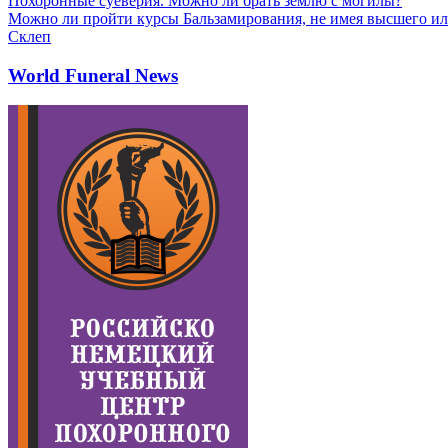
Похоронные суеверия. Можно ли брать землю с могилы?
Можно ли пройти курсы Бальзамирования, не имея высшего ил
Склеп
World Funeral News