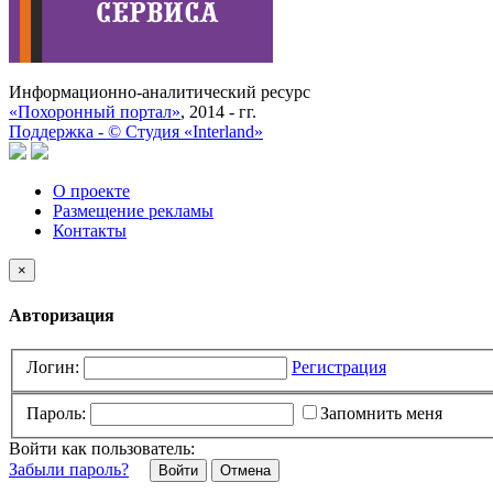
Информационно-аналитический ресурс
«Похоронный портал»
, 2014 - гг.
Поддержка -
©
Cтудия «Interland»
О проекте
Размещение рекламы
Контакты
×
Авторизация
Логин:
Регистрация
Пароль:
Запомнить меня
Войти как пользователь:
Забыли пароль?
Отмена