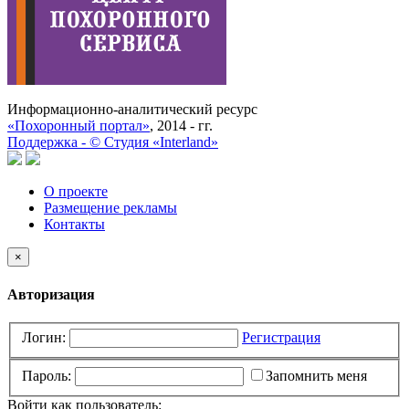
Информационно-аналитический ресурс
«Похоронный портал»
, 2014 - гг.
Поддержка -
©
Cтудия «Interland»
О проекте
Размещение рекламы
Контакты
×
Авторизация
Логин:
Регистрация
Пароль:
Запомнить меня
Войти как пользователь: