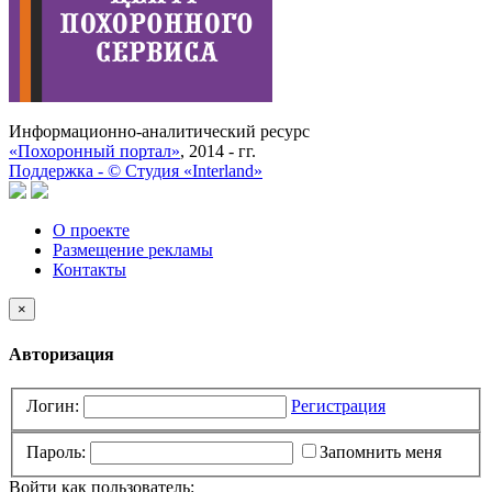
Информационно-аналитический ресурс
«Похоронный портал»
, 2014 - гг.
Поддержка -
©
Cтудия «Interland»
О проекте
Размещение рекламы
Контакты
×
Авторизация
Логин:
Регистрация
Пароль:
Запомнить меня
Войти как пользователь: