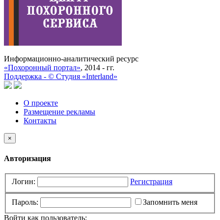
Информационно-аналитический ресурс
«Похоронный портал»
, 2014 - гг.
Поддержка -
©
Cтудия «Interland»
О проекте
Размещение рекламы
Контакты
×
Авторизация
Логин:
Регистрация
Пароль:
Запомнить меня
Войти как пользователь: