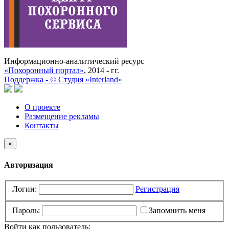
Информационно-аналитический ресурс
«Похоронный портал»
, 2014 - гг.
Поддержка -
©
Cтудия «Interland»
О проекте
Размещение рекламы
Контакты
×
Авторизация
Логин:
Регистрация
Пароль:
Запомнить меня
Войти как пользователь: