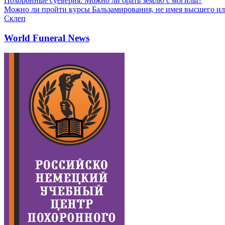
Похоронные суеверия. Можно ли брать землю с могилы?
Можно ли пройти курсы Бальзамирования, не имея высшего ил
Склеп
World Funeral News