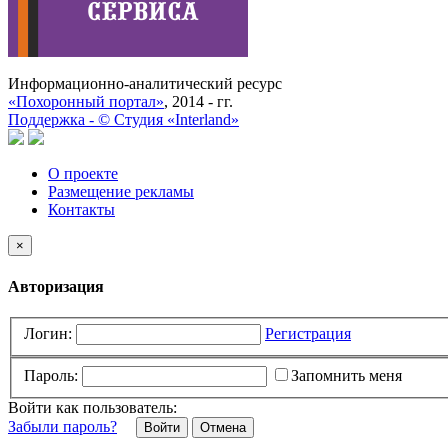
Информационно-аналитический ресурс
«Похоронный портал»
, 2014 - гг.
Поддержка -
©
Cтудия «Interland»
О проекте
Размещение рекламы
Контакты
×
Авторизация
Логин:
Регистрация
Пароль:
Запомнить меня
Войти как пользователь:
Забыли пароль?
Отмена