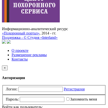
Информационно-аналитический ресурс
«Похоронный портал»
, 2014 - гг.
Поддержка -
©
Cтудия «Interland»
О проекте
Размещение рекламы
Контакты
×
Авторизация
Логин:
Регистрация
Пароль:
Запомнить меня
Войти как пользователь: