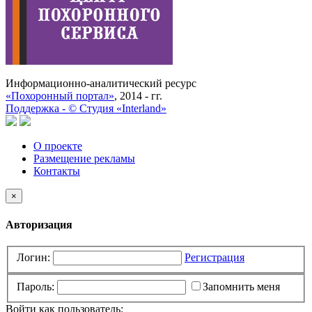
Информационно-аналитический ресурс
«Похоронный портал»
, 2014 - гг.
Поддержка -
©
Cтудия «Interland»
О проекте
Размещение рекламы
Контакты
×
Авторизация
Логин:
Регистрация
Пароль:
Запомнить меня
Войти как пользователь: