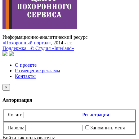
Информационно-аналитический ресурс
«Похоронный портал»
, 2014 - гг.
Поддержка -
©
Cтудия «Interland»
О проекте
Размещение рекламы
Контакты
×
Авторизация
Логин:
Регистрация
Пароль:
Запомнить меня
Войти как пользователь: