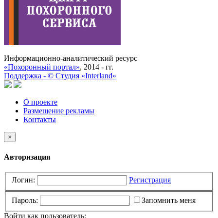
Информационно-аналитический ресурс
«Похоронный портал»
, 2014 - гг.
Поддержка -
©
Cтудия «Interland»
О проекте
Размещение рекламы
Контакты
×
Авторизация
Логин:
Регистрация
Пароль:
Запомнить меня
Войти как пользователь: