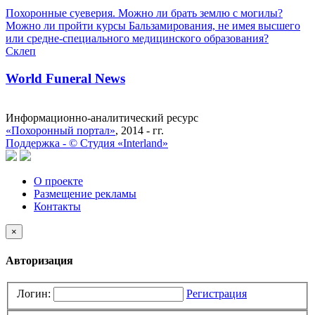
Похоронные суеверия. Можно ли брать землю с могилы?
Можно ли пройти курсы Бальзамирования, не имея высшего
или средне-специального медицинского образования?
Склеп
World Funeral News
Информационно-аналитический ресурс
«Похоронный портал»
, 2014 - гг.
Поддержка -
©
Cтудия «Interland»
О проекте
Размещение рекламы
Контакты
×
Авторизация
Логин:
Регистрация