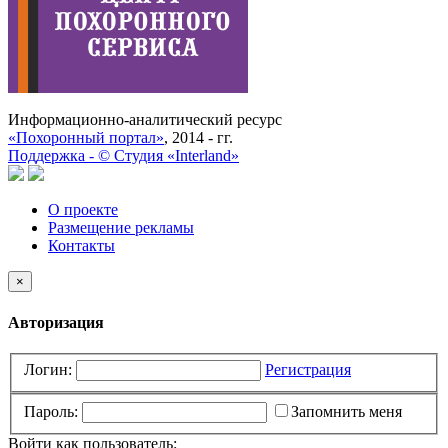
Информационно-аналитический ресурс
«Похоронный портал»
, 2014 - гг.
Поддержка -
©
Cтудия «Interland»
О проекте
Размещение рекламы
Контакты
×
Авторизация
Логин:
Регистрация
Пароль:
Запомнить меня
Войти как пользователь: