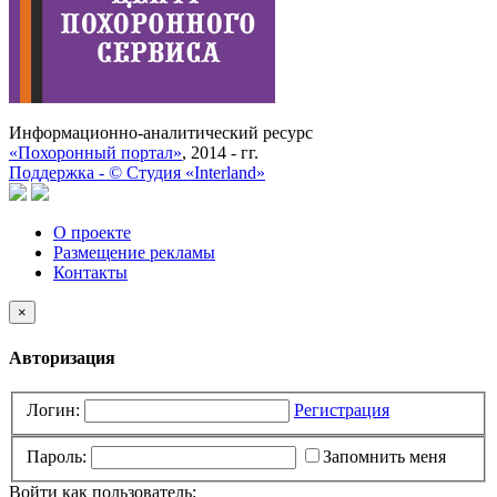
Информационно-аналитический ресурс
«Похоронный портал»
, 2014 - гг.
Поддержка -
©
Cтудия «Interland»
О проекте
Размещение рекламы
Контакты
×
Авторизация
Логин:
Регистрация
Пароль:
Запомнить меня
Войти как пользователь: