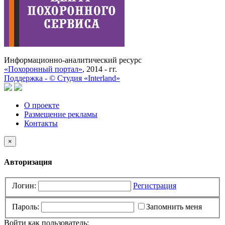
Информационно-аналитический ресурс
«Похоронный портал»
, 2014 - гг.
Поддержка -
©
Cтудия «Interland»
О проекте
Размещение рекламы
Контакты
×
Авторизация
Логин:
Регистрация
Пароль:
Запомнить меня
Войти как пользователь: