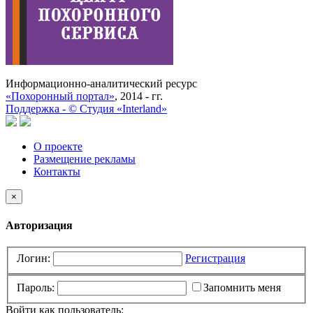
Информационно-аналитический ресурс
«Похоронный портал»
, 2014 - гг.
Поддержка -
©
Cтудия «Interland»
О проекте
Размещение рекламы
Контакты
×
Авторизация
Логин:
Регистрация
Пароль:
Запомнить меня
Войти как пользователь: