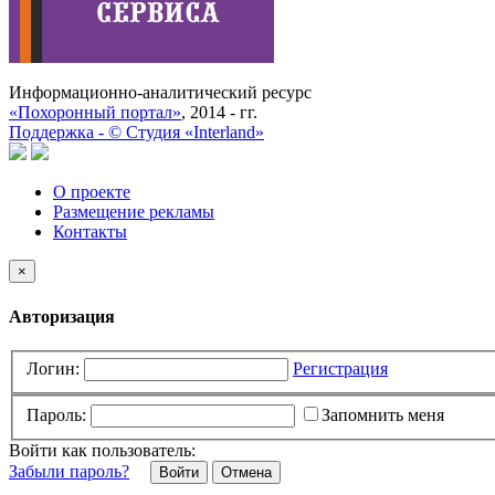
Информационно-аналитический ресурс
«Похоронный портал»
, 2014 - гг.
Поддержка -
©
Cтудия «Interland»
О проекте
Размещение рекламы
Контакты
×
Авторизация
Логин:
Регистрация
Пароль:
Запомнить меня
Войти как пользователь:
Забыли пароль?
Отмена