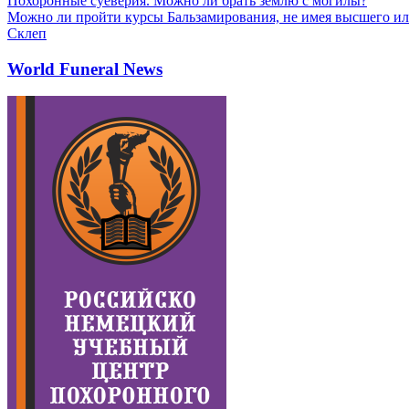
Похоронные суеверия. Можно ли брать землю с могилы?
Можно ли пройти курсы Бальзамирования, не имея высшего ил
Склеп
World Funeral News