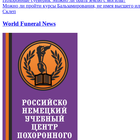
Похоронные суеверия. Можно ли брать землю с могилы?
Можно ли пройти курсы Бальзамирования, не имея высшего ил
Склеп
World Funeral News