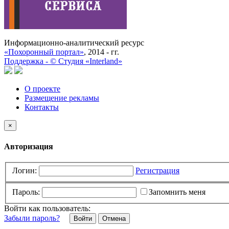
Информационно-аналитический ресурс
«Похоронный портал»
, 2014 - гг.
Поддержка -
©
Cтудия «Interland»
О проекте
Размещение рекламы
Контакты
×
Авторизация
Логин:
Регистрация
Пароль:
Запомнить меня
Войти как пользователь:
Забыли пароль?
Отмена