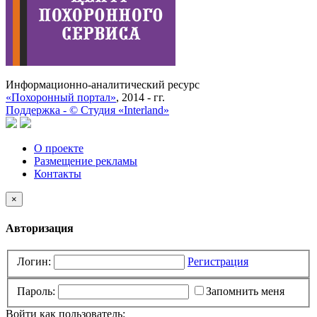
Информационно-аналитический ресурс
«Похоронный портал»
, 2014 - гг.
Поддержка -
©
Cтудия «Interland»
О проекте
Размещение рекламы
Контакты
×
Авторизация
Логин:
Регистрация
Пароль:
Запомнить меня
Войти как пользователь: