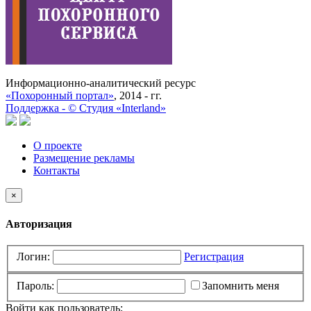
Информационно-аналитический ресурс
«Похоронный портал»
, 2014 - гг.
Поддержка -
©
Cтудия «Interland»
О проекте
Размещение рекламы
Контакты
×
Авторизация
Логин:
Регистрация
Пароль:
Запомнить меня
Войти как пользователь: