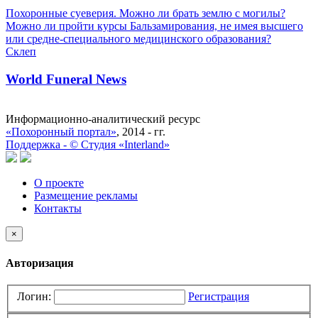
Похоронные суеверия. Можно ли брать землю с могилы?
Можно ли пройти курсы Бальзамирования, не имея высшего
или средне-специального медицинского образования?
Склеп
World Funeral News
Информационно-аналитический ресурс
«Похоронный портал»
, 2014 - гг.
Поддержка -
©
Cтудия «Interland»
О проекте
Размещение рекламы
Контакты
×
Авторизация
Логин:
Регистрация