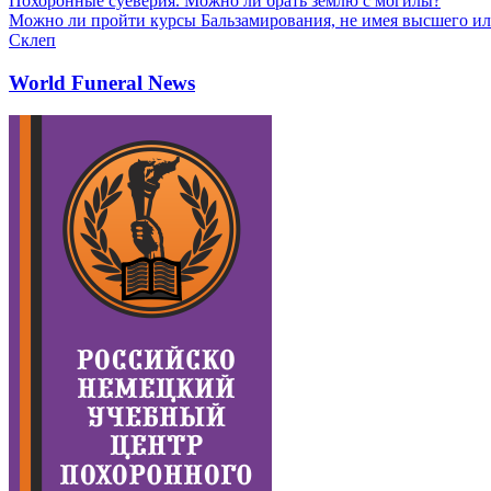
Похоронные суеверия. Можно ли брать землю с могилы?
Можно ли пройти курсы Бальзамирования, не имея высшего ил
Склеп
World Funeral News