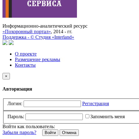
Информационно-аналитический ресурс
«Похоронный портал»
, 2014 - гг.
Поддержка -
©
Cтудия «Interland»
О проекте
Размещение рекламы
Контакты
×
Авторизация
Логин:
Регистрация
Пароль:
Запомнить меня
Войти как пользователь:
Забыли пароль?
Отмена